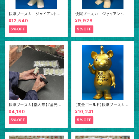
快獣ブースカ ジャイアント
快獣ブースカ ジャイアント
蓄光タイプ
蓄光タイプ (未塗装版)
¥12,540
¥9,928
5%OFF
5%OFF
快獣ブースカ【指人形】『蓄光タ
【黄金ゴールド】快獣ブースカ
イプ・５個』＆『成形色（白）５個』
ジャイアント【黄金】（サイン付
¥4,180
¥10,241
合計１０個セット（サイン入り）
き）
5%OFF
5%OFF