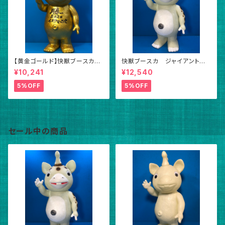
【黄金ゴールド】快獣ブースカ
快獣ブースカ ジャイアント
ジャイアント【黄金】（サイン付
蓄光タイプ
¥10,241
¥12,540
き）
5%OFF
5%OFF
セール中の商品