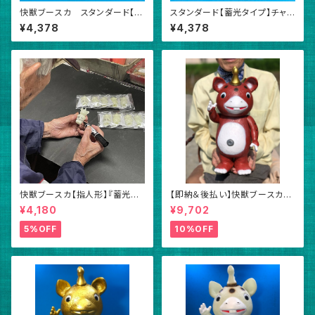
快獣ブースカ スタンダード【蓄
スタンダード【蓄光タイプ】チャメ
光タイプ】ブースカ （アウトレッ
ゴン （アウトレット）(未塗装版)
¥4,378
¥4,378
ト）(未塗装版）
快獣ブースカ【指人形】『蓄光タ
【即納＆後払い】快獣ブースカ
イプ・５個』＆『成形色（白）５個』
ジャイアント 茶色（１）
¥4,180
¥9,702
合計１０個セット（サイン入り）
5%OFF
10%OFF