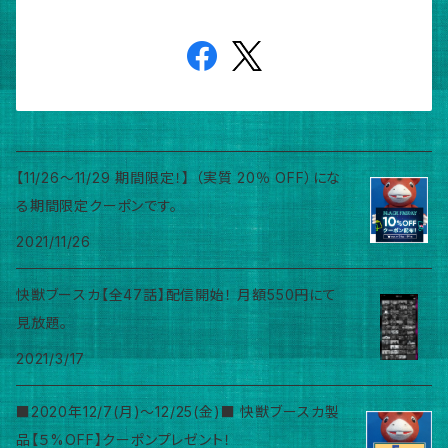
【11/26～11/29 期間限定！】 （実質 20％ OFF）にな
る期間限定クーポンです。
2021/11/26
快獣ブースカ【全47話】配信開始！ 月額550円にて
見放題。
2021/3/17
■2020年12/7(月)～12/25(金)■ 快獣ブースカ製
品【５%OFF】クーポンプレゼント！